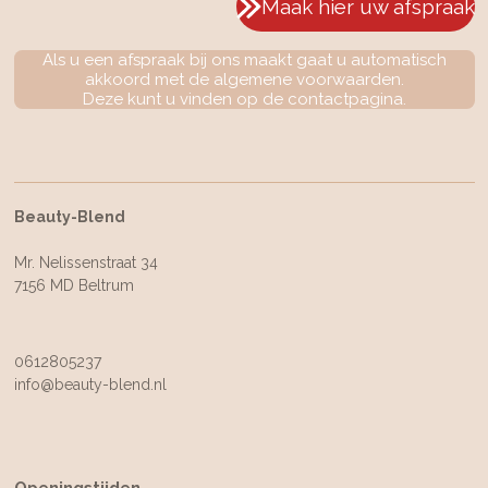
Maak hier uw afspraak
Als u een afspraak bij ons maakt gaat u automatisch
akkoord met de algemene voorwaarden.
Deze kunt u vinden op de contactpagina.
Beauty-Blend
Mr. Nelissenstraat 34
7156 MD Beltrum
0612805237
info@beauty-blend.nl