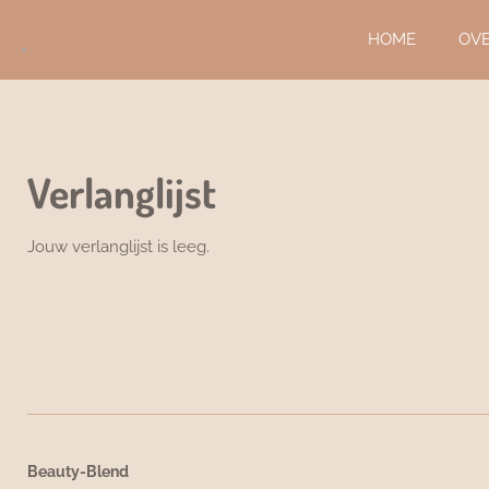
Ga
.
HOME
OV
direct
naar
de
hoofdinhoud
Verlanglijst
Jouw verlanglijst is leeg.
Beauty-Blend