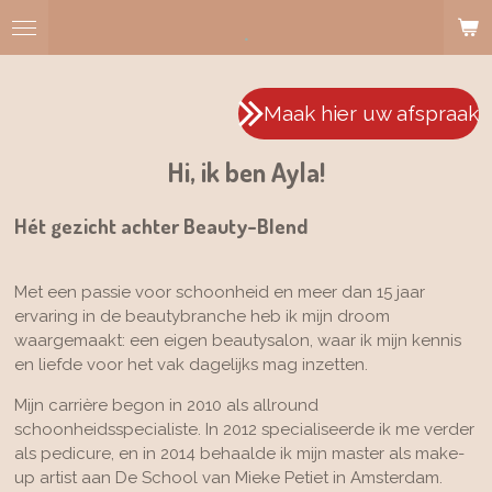
Ga
.
direct
naar
de
Maak hier uw afspraak
hoofdinhoud
Hi, ik ben Ayla!
Hét gezicht achter Beauty-Blend
Met een passie voor schoonheid en meer dan 15 jaar
ervaring in de beautybranche heb ik mijn droom
waargemaakt: een eigen beautysalon, waar ik mijn kennis
en liefde voor het vak dagelijks mag inzetten.
Mijn carrière begon in 2010 als allround
schoonheidsspecialiste. In 2012 specialiseerde ik me verder
als pedicure, en in 2014 behaalde ik mijn master als make-
up artist aan De School van Mieke Petiet in Amsterdam.