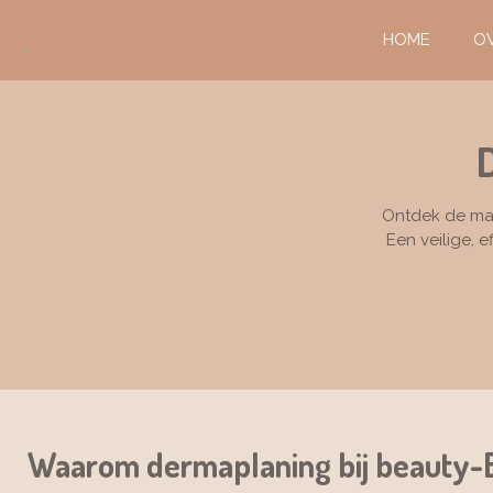
Ga
.
HOME
O
direct
naar
de
hoofdinhoud
Ontdek de mag
Een veilige, 
Waarom dermaplaning bij beauty-