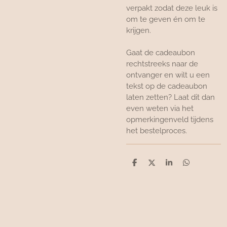
verpakt zodat deze leuk is
om te geven én om te
krijgen.
Gaat de cadeaubon
rechtstreeks naar de
ontvanger en wilt u een
tekst op de cadeaubon
laten zetten? Laat dit dan
even weten via het
opmerkingenveld tijdens
het bestelproces.
D
D
S
D
e
e
h
e
l
e
a
l
e
l
r
e
n
e
n