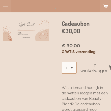
Ga
.
direct
naar
de
Cadeaubon
hoofdinhoud
€30,00
€ 30,00
GRATIS verzending
In
winkelwagen
Wilt u iemand heerlijk in
de watten leggen met een
cadeaubon van Beauty-
Blend? De cadeaubon
wordt uiteraard mooi