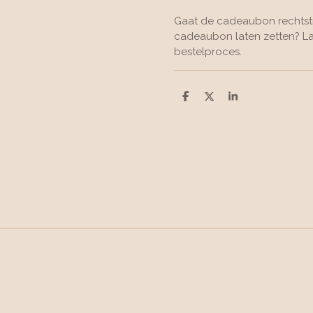
Gaat de cadeaubon rechtstr
cadeaubon laten zetten? La
bestelproces.
D
D
S
e
e
h
l
e
a
e
l
r
n
e